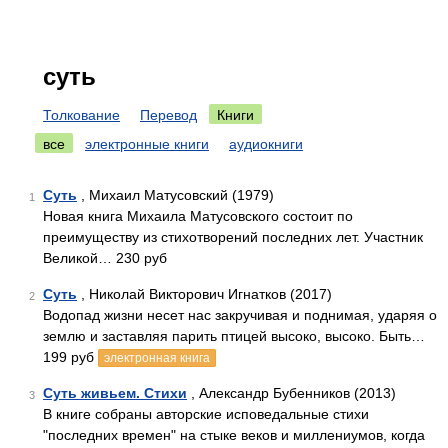
суть
Толкование
Перевод
Книги
все
электронные книги
аудиокниги
Суть
, Михаил Матусовский (1979)
1
Новая книга Михаила Матусовского состоит по
преимуществу из стихотворений последних лет. Участник
Великой… 230 руб
Суть
, Николай Викторович Игнатков (2017)
2
Водопад жизни несет нас закручивая и поднимая, ударяя о
землю и заставляя парить птицей высоко, высоко. Быть…
199 руб
электронная книга
Суть живьем. Стихи
, Александр Бубенников (2013)
3
В книге собраны авторские исповедальные стихи
"последних времен" на стыке веков и миллениумов, когда