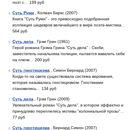
поэт с… 199 руб
Суть Руми
, Колман Баркс (2007)
4
Книга "Суть Руми" - это превосходно подобранная
коллекция шедевров величайшего в мире поэта-мистика…
564 руб
Суть дела
, Грэм Грин (1961)
5
Герой романа Грэма Грина "Суть дела" - Скоби,
заместитель начальника полиции, пытается взвалить себе
на плечи… 200 руб
Суть гностицизма
, Симон Бернард (2007)
6
Когда-то на свете существовала система верования,
которая называлась гностицизмом. Гностиками
становились… 134 руб
Суть дела
, Грэм Грин (2009)
7
Увлекательный роман "Суть дела", в котором эффектно и
причудливо переплелись мотивы "колониальной прозы"…
77 руб
Суть гностицизма
, Бернард Симон (2007)
8