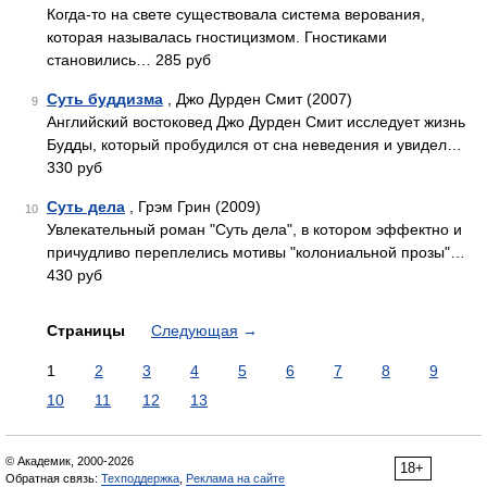
Когда-то на свете существовала система верования,
которая называлась гностицизмом. Гностиками
становились… 285 руб
Суть буддизма
, Джо Дурден Смит (2007)
9
Английский востоковед Джо Дурден Смит исследует жизнь
Будды, который пробудился от сна неведения и увидел…
330 руб
Суть дела
, Грэм Грин (2009)
10
Увлекательный роман "Суть дела", в котором эффектно и
причудливо переплелись мотивы "колониальной прозы"…
430 руб
Страницы
Следующая
→
1
2
3
4
5
6
7
8
9
10
11
12
13
© Академик, 2000-2026
18+
Обратная связь:
Техподдержка
,
Реклама на сайте